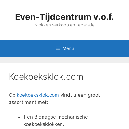
Ga
naar
Even-Tijdcentrum v.o.f.
de
inhoud
Klokken verkoop en reparatie
Menu
Koekoeksklok.com
Op
koekoeksklok.com
vindt u een groot
assortiment met:
1 en 8 daagse mechanische
koekoeksklokken.